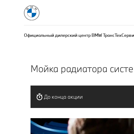
Официальный дилерский центр BMW ТрансТехСерви
Мойка радиатора сист
До конца акции