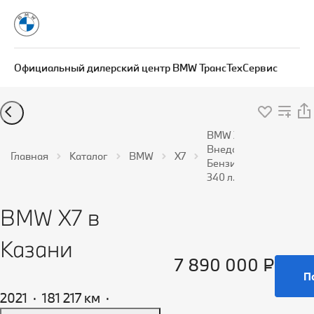
Официальный дилерский центр BMW ТрансТехСервис
BMW X7
Внедорожник
Главная
Каталог
BMW
X7
Бензин 3,0 л
340 л.с. АКПП
BMW X7 в
Казани
7 890 000 ₽
П
2021
·
181 217 км
·