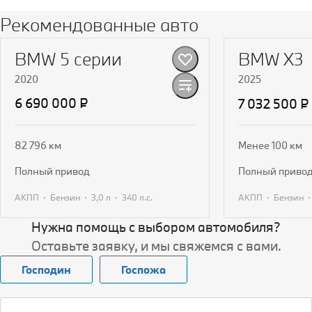
Рекомендованные авто
BMW 5 серии
BMW X3
2020
2025
6 690 000 ₽
7 032 500 ₽
82 796 км
Менее 100 км
полный привод
полный приво
·
·
·
·
АКПП
Бензин
3,0 л
340 л.с.
АКПП
Бензин
Нужна помощь с выбором автомобиля?
Получить предложение
Получит
Оставьте заявку, и мы свяжемся с вами.
Господин
Госпожа